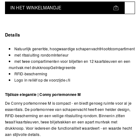
IN HET WINKELMANDJE
Details
Natuurlijk generfde, hoogwaardige schapenvachtHoofdcompartiment
met ritssluiting rondomInterieur
met twee compartimenten voor biljetten en 12 kaartsleuven en een
muntvak met drukknoopGeïntegreerde
RFID-bescherming
Logo in reliëf op de voorzijde</li
Tijdloze elegantie | Conny portemonnee M
De Conny portemonnee M is compact - en biedt genoeg ruimte voor al je
essentials. De portemonnee van schapenvacht heeft een helder design,
RFID-bescherming en een veilige ritssluiting rondom. Binnenin zitten
twaalf kaartsleuven, twee biljetvakken en een apart muntvak met
drukknoop. Voor iedereen die functionaliteit waardeert - en waarde hecht
aan stijlvolle details.