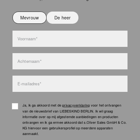
Niet strijken
Niet wassen
Mevrouw
De heer
bag care
Voornaam*
Achternaam*
E-mailadres*
Ja, ik ga akkoord met de
privacyverklaring
voor het ontvangen
van de nieuwsbrief van LIEBESKIND BERLIN. Ik wil graag
informatie over op mij afgestemde aanbiedingen en producten
ontvangen en ik ga ermee akkoord dat s.Oliver Sales GmbH & Co.
KG hiervoor een gebruikersprofiel op meerdere apparaten
aanmaakt.