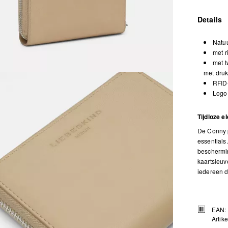
Details
Natu
met r
met t
met dru
RFID
Logo 
Tijdloze 
De Conny p
essentials
beschermin
kaartsleuv
iedereen di
EAN:
Artik