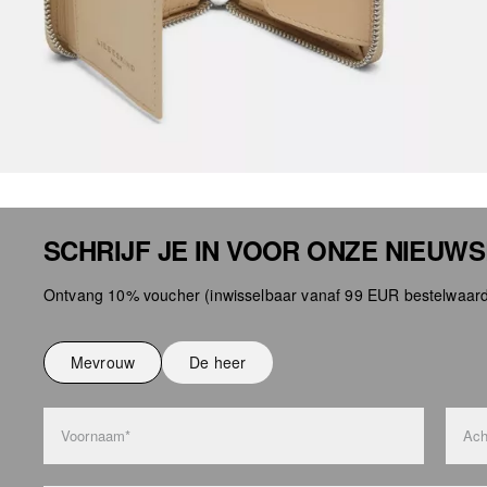
SCHRIJF JE IN VOOR ONZE NIEUW
Ontvang 10% voucher (inwisselbaar vanaf 99 EUR bestelwaard
Mevrouw
De heer
Voornaam*
Ach