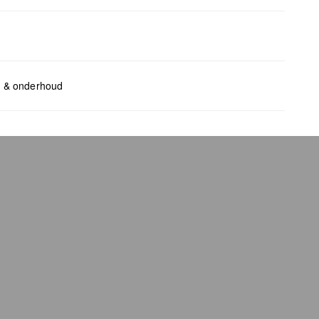
ents:
H x B x T (cm): 10 x 12,5 x 2
l & onderhoud
bleken met chloor
geschikt voor de droger
chemische reiniging mogelijk
trijken
wassen
bag care