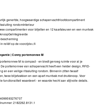
urlijk generfde, hoogwaardige schapenvachtHoofdcompartiment
itssluiting rondomInterieur
wee compartimenten voor biljetten en 12 kaartsleuven en een muntvak
kknoopGeïntegreerde
-bescherming
in reliëf op de voorzijde</li
elegantie | Conny portemonnee M
ortemonnee M is compact - en biedt genoeg ruimte voor al je
. De portemonnee van schapenvacht heeft een helder design, RFID-
g en een veilige ritssluiting rondom. Binnenin zitten twaalf
en, twee biljetvakken en een apart muntvak met drukknoop. Voor
e functionaliteit waardeert - en waarde hecht aan stijlvolle details.
 4099593276707
elnummer: 2182262.8131.1