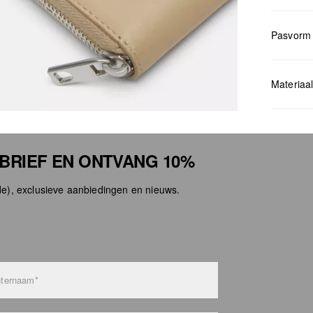
Pasvorm
Measurem
Materiaa
SBRIEF EN ONTVANG 10%
e), exclusieve aanbiedingen en nieuws.
Niet 
Niet 
Geen 
Niet s
Niet 
ternaam*