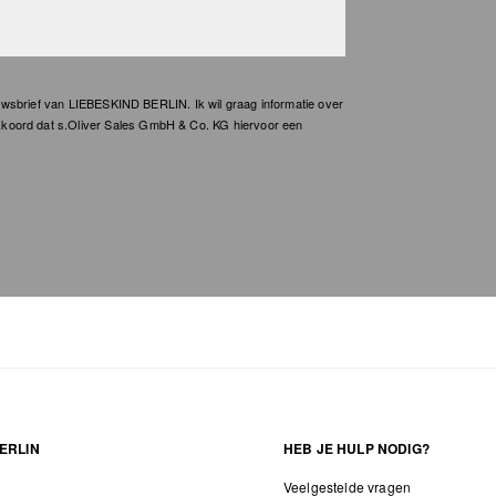
wsbrief van LIEBESKIND BERLIN. Ik wil graag informatie over
kkoord dat s.Oliver Sales GmbH & Co. KG hiervoor een
ERLIN
HEB JE HULP NODIG?
Veelgestelde vragen