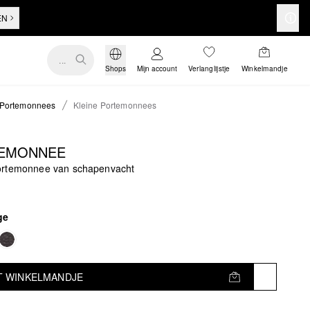
EN
...
Shops
Mijn account
Verlanglijstje
Winkelmandje
Portemonnees
Kleine Portemonnees
EMONNEE
rtemonnee van schapenvacht
ge
T WINKELMANDJE