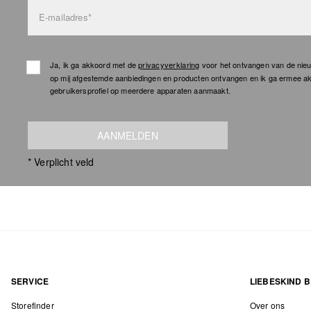
E-mailadres*
Ja, ik ga akkoord met de
privacyverklaring
voor het ontvangen van de nieu
op mij afgestemde aanbiedingen en producten ontvangen en ik ga ermee a
gebruikersprofiel op meerdere apparaten aanmaakt.
AANMELDEN
* Verplicht veld
SERVICE
LIEBESKIND B
Storefinder
Over ons