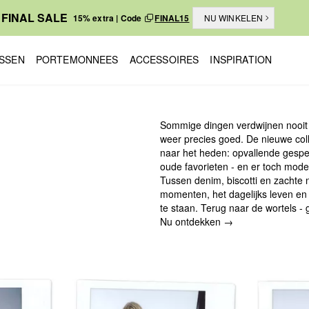
FINAL SALE
15% extra | Code
FINAL15
NU WINKELEN
SSEN
PORTEMONNEES
ACCESSOIRES
INSPIRATION
Sommige dingen verdwijnen nooit
weer precies goed. De nieuwe coll
naar het heden: opvallende gespen
oude favorieten - en er toch moder
Tussen denim, biscotti en zachte 
momenten, het dagelijks leven en a
te staan. Terug naar de wortels 
Nu ontdekken →