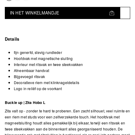
IN HET WINKELMANDJE
Details
fijn generfd, stevig rundleder
Hoofdvak met magnetische sluiting
Interieur met ritsvak en twee steekvakken
Afneembaar handvat
Bijgevoegd ritsvak
Decoratieve riem met klinknageldetails
Logo in reliëf op de voorkant
Buckle up | Zita Hobo L
Zita valt op - zonder te hard te proberen. Een zacht silhouet, veel ruimte en
een riem met studs voor een zelfverzekerde touch. Het hoofdvak met
magneetsluiting houdt alles gemakkelijk bij elkaar, terwijl een ritsvak en
twee steekvakken aan de binnenkant alles georganiseerd houden. De
bijgevoegde zak met ritssluiting is functioneel als er snel iets gedaan moet