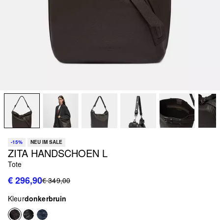
-15%
NEU IM SALE
ZITA HANDSCHOEN L
Tote
€ 296,90
€ 349,00
Kleur
donkerbruin