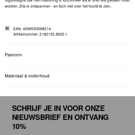
worden. Zita is ontspannen - en toch niet over het hoofd te zien.
EAN: 4099593268214
Artikelnummer: 2182135.8932.1
Pasvorm
Materiaal & onderhoud
Measurements:
H x B x D (cm): 33 x 43 x 16
SCHRIJF JE IN VOOR ONZE
NIEUWSBRIEF EN ONTVANG
Niet bleken met chloor
10%
Niet geschikt voor de droger