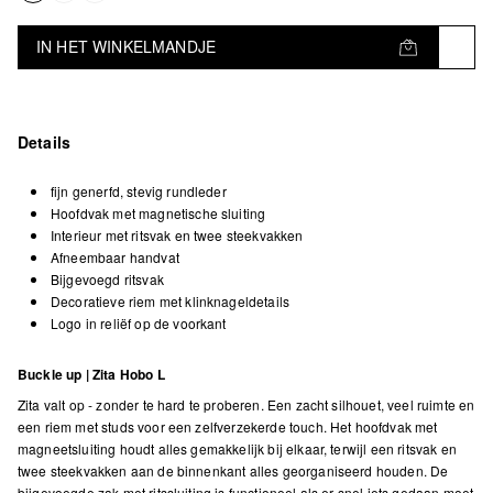
IN HET WINKELMANDJE
Details
fijn generfd, stevig rundleder
Hoofdvak met magnetische sluiting
Interieur met ritsvak en twee steekvakken
Afneembaar handvat
Bijgevoegd ritsvak
Decoratieve riem met klinknageldetails
Logo in reliëf op de voorkant
Buckle up | Zita Hobo L
Zita valt op - zonder te hard te proberen. Een zacht silhouet, veel ruimte en
een riem met studs voor een zelfverzekerde touch. Het hoofdvak met
magneetsluiting houdt alles gemakkelijk bij elkaar, terwijl een ritsvak en
twee steekvakken aan de binnenkant alles georganiseerd houden. De
bijgevoegde zak met ritssluiting is functioneel als er snel iets gedaan moet