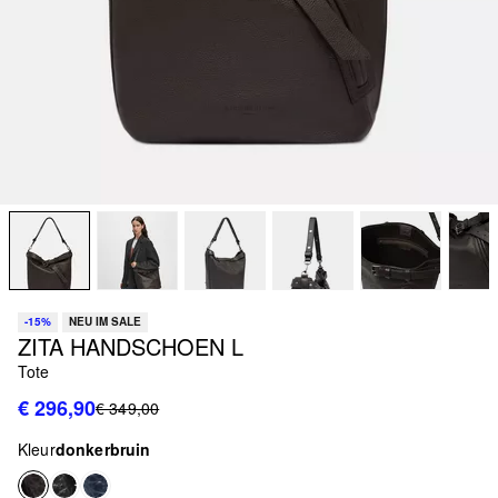
-15%
NEU IM SALE
ZITA HANDSCHOEN L
Tote
€ 296,90
€ 349,00
Kleur
donkerbruin