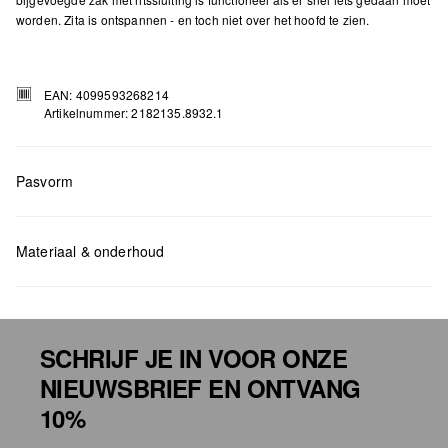
worden. Zita is ontspannen - en toch niet over het hoofd te zien.
EAN: 4099593268214
Artikelnummer: 2182135.8932.1
Pasvorm
Materiaal & onderhoud
Measurements:
H x B x D (cm): 33 x 43 x 16
SCHRIJF JE IN VOOR ONZE
NIEUWSBRIEF EN ONTVANG
Niet bleken met chloor
10%
Niet geschikt voor de droger