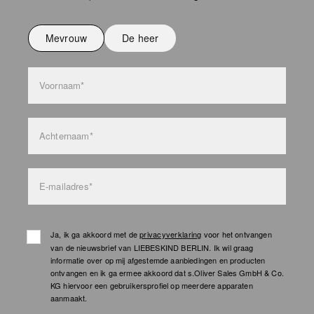
Niet strijken
Niet wassen
Mevrouw
De heer
bag care
Voornaam*
Achternaam*
E-mailadres*
Ja, ik ga akkoord met de
privacyverklaring
voor het ontvangen
van de nieuwsbrief van LIEBESKIND BERLIN. Ik wil graag
informatie over op mij afgestemde aanbiedingen en producten
ontvangen en ik ga ermee akkoord dat s.Oliver Sales GmbH & Co.
KG hiervoor een gebruikersprofiel op meerdere apparaten
aanmaakt.