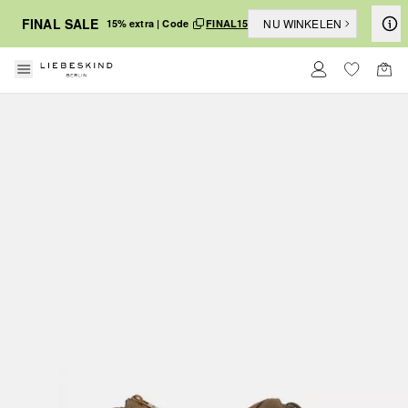
FINAL SALE
NU WINKELEN
15% extra | Code
FINAL15