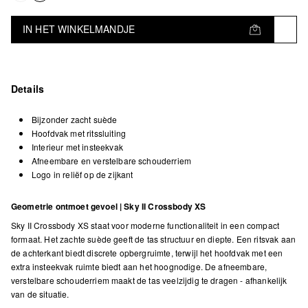
IN HET WINKELMANDJE
Details
Bijzonder zacht suède
Hoofdvak met ritssluiting
Interieur met insteekvak
Afneembare en verstelbare schouderriem
Logo in reliëf op de zijkant
Geometrie ontmoet gevoel | Sky II Crossbody XS
Sky II Crossbody XS staat voor moderne functionaliteit in een compact
formaat. Het zachte suède geeft de tas structuur en diepte. Een ritsvak aan
de achterkant biedt discrete opbergruimte, terwijl het hoofdvak met een
extra insteekvak ruimte biedt aan het hoognodige. De afneembare,
verstelbare schouderriem maakt de tas veelzijdig te dragen - afhankelijk
van de situatie.