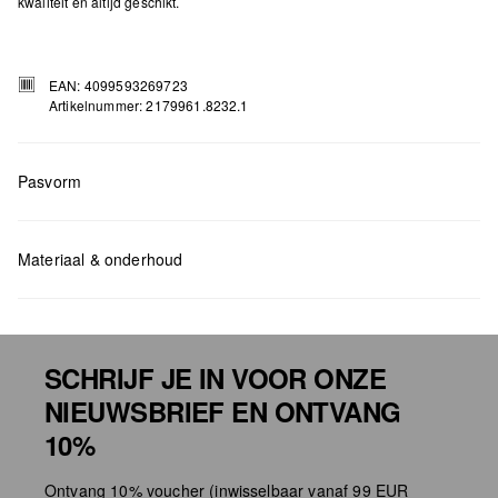
kwaliteit en altijd geschikt.
EAN: 4099593269723
Artikelnummer: 2179961.8232.1
Pasvorm
Measurements:
H x B x T (cm): 9,5 x 19 x 2
Materiaal & onderhoud
SCHRIJF JE IN VOOR ONZE
NIEUWSBRIEF EN ONTVANG
Niet bleken met chloor
10%
Niet geschikt voor de droger
Ontvang 10% voucher (inwisselbaar vanaf 99 EUR
Geen chemische reiniging mogelijk