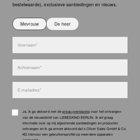
bestelwaarde), exclusieve aanbiedingen en nieuws.
Niet strijken
Niet wassen
Mevrouw
De heer
bag care
Voornaam*
Achternaam*
E-mailadres*
Ja, ik ga akkoord met de
privacyverklaring
voor het ontvangen
van de nieuwsbrief van LIEBESKIND BERLIN. Ik wil graag
informatie over op mij afgestemde aanbiedingen en producten
ontvangen en ik ga ermee akkoord dat s.Oliver Sales GmbH & Co.
KG hiervoor een gebruikersprofiel op meerdere apparaten
aanmaakt.