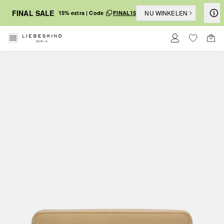
FINAL SALE
NU WINKELEN
15% extra | Code
FINAL15