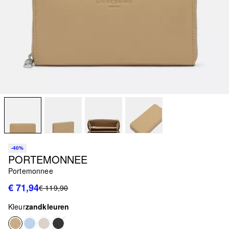
-40%
PORTEMONNEE
Portemonnee
€ 71,94
€ 119,90
Kleur
zandkleuren