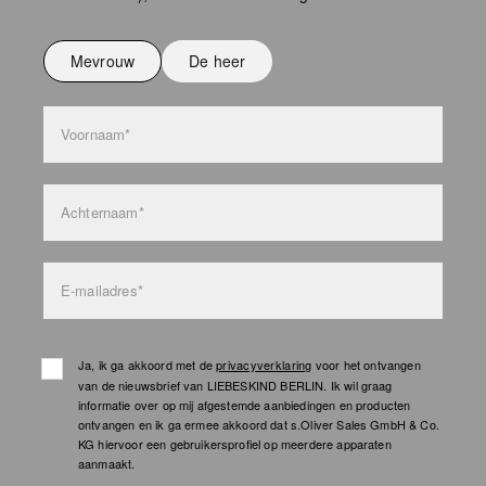
Niet strijken
Niet wassen
Mevrouw
De heer
bag care
Voornaam*
Achternaam*
E-mailadres*
Ja, ik ga akkoord met de
privacyverklaring
voor het ontvangen
van de nieuwsbrief van LIEBESKIND BERLIN. Ik wil graag
informatie over op mij afgestemde aanbiedingen en producten
ontvangen en ik ga ermee akkoord dat s.Oliver Sales GmbH & Co.
KG hiervoor een gebruikersprofiel op meerdere apparaten
aanmaakt.