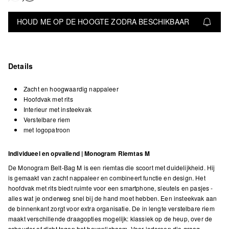
HOUD ME OP DE HOOGTE ZODRA BESCHIKBAAR
Details
Zacht en hoogwaardig nappaleer
Hoofdvak met rits
Interieur met insteekvak
Verstelbare riem
met logopatroon
Individueel en opvallend | Monogram Riemtas M
De Monogram Belt-Bag M is een riemtas die scoort met duidelijkheid. Hij
is gemaakt van zacht nappaleer en combineert functie en design. Het
hoofdvak met rits biedt ruimte voor een smartphone, sleutels en pasjes -
alles wat je onderweg snel bij de hand moet hebben. Een insteekvak aan
de binnenkant zorgt voor extra organisatie. De in lengte verstelbare riem
maakt verschillende draagopties mogelijk: klassiek op de heup, over de
schouder of dicht tegen het bovenlichaam. Voor iedereen die graag