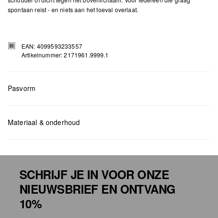
spontaan reist - en niets aan het toeval overlaat.
EAN: 4099593233557
Artikelnummer: 2171961.9999.1
Pasvorm
Measurements:
H x B x D (cm): 15 x 22 x 7,5
Materiaal & onderhoud
SCHRIJF JE IN VOOR ONZE
NIEUWSBRIEF EN ONTVANG
Niet bleken met chloor
10%
Niet geschikt voor de droger