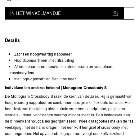
IN HET WINKELMANDJE
Details
Zacht en hoogwaardig nappaleer
Hoofdcompartiment met ritssluiting
Afneembaar leren handvat en afneembare en verstelbare
crossbodyriem
met logo-opschrift en Berlijnse beer
Individueel en onderscheidend | Monogram Crossbody S
De Monogram Crossbody S raakt de kern van de zaak. Hij is gemaakt van
hoogwaardig nappaleer en combineert design met flexibele functies. Het
hoofdvak met ritssluiting biedt ruimte voor een smartphone, pasjes en
sleutels - ideaal voor dagen waarop minder meer is. Een insteekvak aan
de binnenkant houdt alles georganiseerd. Twee draagopties maken de tas
veelzijdig: met de hand dragen met een kort hengsel of cross-body met
een lange riem. Het opvallende logopatroon voegt een zelfverzekerd