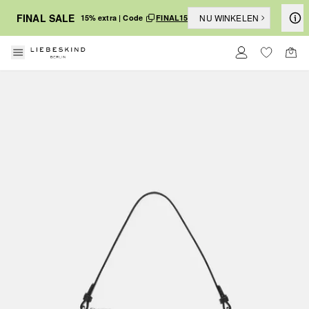
FINAL SALE
NU WINKELEN
15% extra | Code
FINAL15