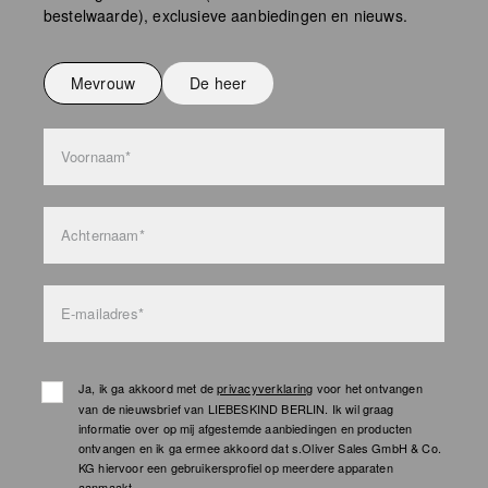
bestelwaarde), exclusieve aanbiedingen en nieuws.
Niet strijken
Niet wassen
Mevrouw
De heer
bag care
Voornaam*
Achternaam*
E-mailadres*
Ja, ik ga akkoord met de
privacyverklaring
voor het ontvangen
van de nieuwsbrief van LIEBESKIND BERLIN. Ik wil graag
informatie over op mij afgestemde aanbiedingen en producten
ontvangen en ik ga ermee akkoord dat s.Oliver Sales GmbH & Co.
KG hiervoor een gebruikersprofiel op meerdere apparaten
aanmaakt.