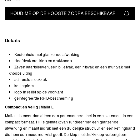
HOUD ME OP DE HOOGTE ZODRA BESCHIKBAAR
Details
Koeienhuid met glanzende afwerking
Hoofdvak met klep en drukknoop
Zeven kaartsleuven, een biljetvak, een ritsvak en een muntvak met
knoopsluiting
achterste steekzak
kettingriem
logo in reliëf op de voorkant
geïntegreerde RFID-bescherming
Compact en veilig | Malia L
Malia L is meer dan alleen een portemonnee - het is een statement in een
compact formaat. Hij is gemaakt van rundleer met een glanzende
afwerking en maakt indruk met een duidelijke structuur en een kettingband
die hem een moderne twist geeft. De klep met drukknoop verbergt een