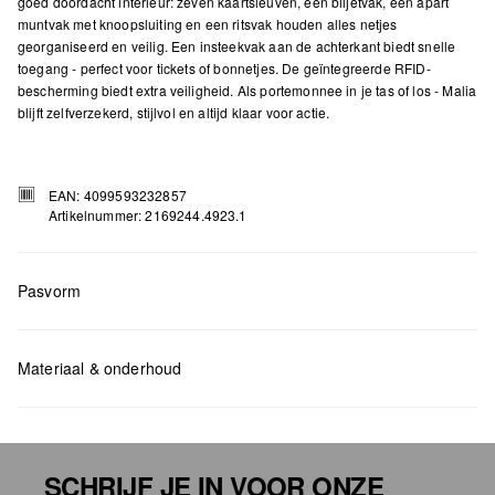
goed doordacht interieur: zeven kaartsleuven, een biljetvak, een apart
muntvak met knoopsluiting en een ritsvak houden alles netjes
georganiseerd en veilig. Een insteekvak aan de achterkant biedt snelle
toegang - perfect voor tickets of bonnetjes. De geïntegreerde RFID-
bescherming biedt extra veiligheid. Als portemonnee in je tas of los - Malia
blijft zelfverzekerd, stijlvol en altijd klaar voor actie.
EAN: 4099593232857
Artikelnummer: 2169244.4923.1
Pasvorm
Measurements:
H x B x D (cm): 10 x 15,5 x 2
Materiaal & onderhoud
SCHRIJF JE IN VOOR ONZE