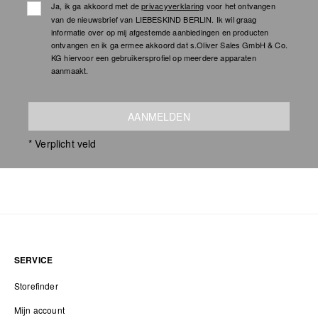
Ja, ik ga akkoord met de
privacyverklaring
voor het ontvangen
van de nieuwsbrief van LIEBESKIND BERLIN. Ik wil graag
informatie over op mij afgestemde aanbiedingen en producten
ontvangen en ik ga ermee akkoord dat s.Oliver Sales GmbH & Co.
KG hiervoor een gebruikersprofiel op meerdere apparaten
aanmaakt.
AANMELDEN
* Verplicht veld
SERVICE
Storefinder
Mijn account