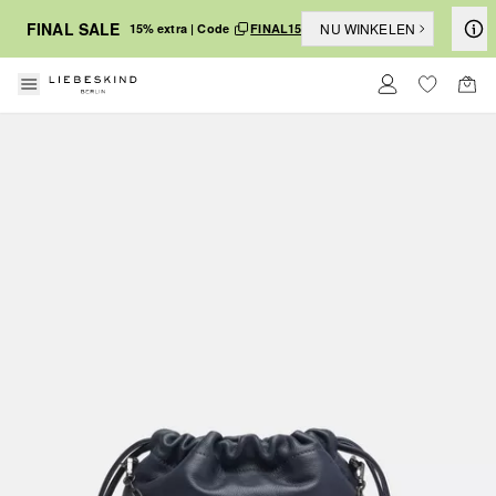
FINAL SALE
NU WINKELEN
15% extra | Code
FINAL15