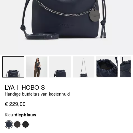
LYA II HOBO S
Handige buideltas van koeienhuid
€ 229,00
Kleur
diepblauw