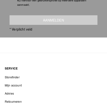
KG hiervoor een gebruikersprofiel op meerdere apparaten
aanmaakt.
AANMELDEN
* Verplicht veld
SERVICE
Storefinder
Mijn account
Advies
Retourneren