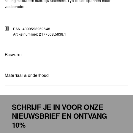
ketting maakt een duidelijk statement. Lya II is ontspannen maar
vastberaden.
EAN: 4099593269648
Artikelnummer: 2177508.5838.1
Pasvorm
Materiaal & onderhoud
Measurements:
H x B x D (cm): 22 x 22 x 10
SCHRIJF JE IN VOOR ONZE
NIEUWSBRIEF EN ONTVANG
Niet bleken met chloor
10%
Niet geschikt voor de droger