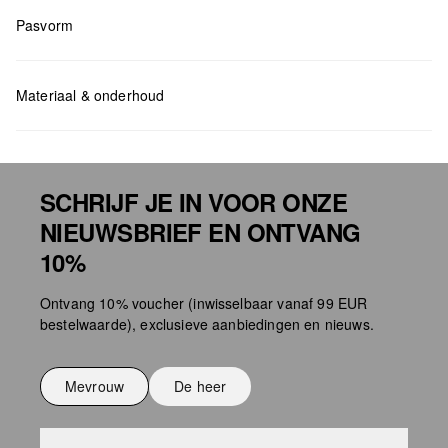
Pasvorm
Measurements:
45 cm
Materiaal & onderhoud
SCHRIJF JE IN VOOR ONZE
NIEUWSBRIEF EN ONTVANG
bag care
10%
Ontvang 10% voucher (inwisselbaar vanaf 99 EUR
bestelwaarde), exclusieve aanbiedingen en nieuws.
Mevrouw
De heer