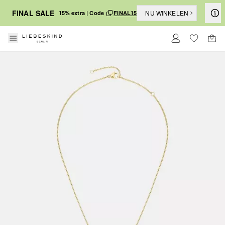
FINAL SALE
NU WINKELEN
15% extra | Code
FINAL15