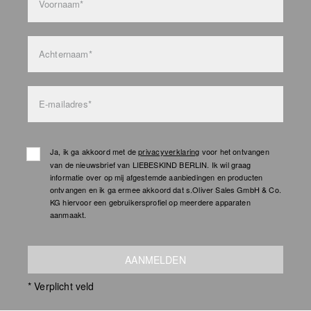
Voornaam*
Achternaam*
E-mailadres*
Ja, ik ga akkoord met de
privacyverklaring
voor het ontvangen
van de nieuwsbrief van LIEBESKIND BERLIN. Ik wil graag
informatie over op mij afgestemde aanbiedingen en producten
ontvangen en ik ga ermee akkoord dat s.Oliver Sales GmbH & Co.
KG hiervoor een gebruikersprofiel op meerdere apparaten
aanmaakt.
AANMELDEN
* Verplicht veld