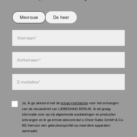
Niet strijken
Niet wassen
Mevrouw
De heer
bag care
Voornaam*
Achternaam*
E-mailadres*
Ja, ik ga akkoord met de
privacyverklaring
voor het ontvangen
van de nieuwsbrief van LIEBESKIND BERLIN. Ik wil graag
informatie over op mij afgestemde aanbiedingen en producten
ontvangen en ik ga ermee akkoord dat s.Oliver Sales GmbH & Co.
KG hiervoor een gebruikersprofiel op meerdere apparaten
aanmaakt.