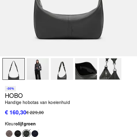
-30%
HOBO
Handige hobotas van koeienhuid
€ 160,30
€ 229,00
Kleur
olijfgroen