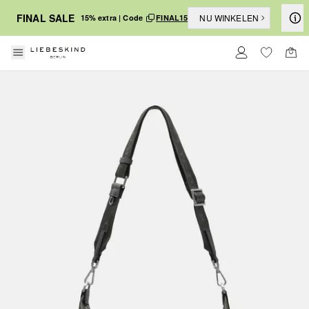
FINAL SALE
NU WINKELEN
15% extra | Code
FINAL15