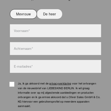
Niet strijken
Niet wassen
Mevrouw
De heer
bag care
Voornaam*
Achternaam*
E-mailadres*
Ja, ik ga akkoord met de
privacyverklaring
voor het ontvangen
van de nieuwsbrief van LIEBESKIND BERLIN. Ik wil graag
informatie over op mij afgestemde aanbiedingen en producten
ontvangen en ik ga ermee akkoord dat s.Oliver Sales GmbH & Co.
KG hiervoor een gebruikersprofiel op meerdere apparaten
aanmaakt.