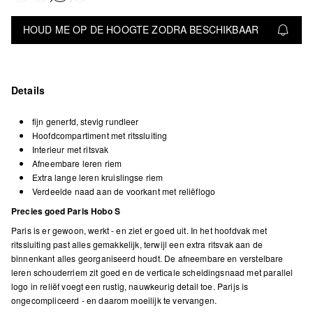
HOUD ME OP DE HOOGTE ZODRA BESCHIKBAAR
Details
fijn generfd, stevig rundleer
Hoofdcompartiment met ritssluiting
Interieur met ritsvak
Afneembare leren riem
Extra lange leren kruislingse riem
Verdeelde naad aan de voorkant met reliëflogo
Precies goed Paris Hobo S
Paris is er gewoon, werkt - en ziet er goed uit. In het hoofdvak met
ritssluiting past alles gemakkelijk, terwijl een extra ritsvak aan de
binnenkant alles georganiseerd houdt. De afneembare en verstelbare
leren schouderriem zit goed en de verticale scheidingsnaad met parallel
logo in reliëf voegt een rustig, nauwkeurig detail toe. Parijs is
ongecompliceerd - en daarom moeilijk te vervangen.