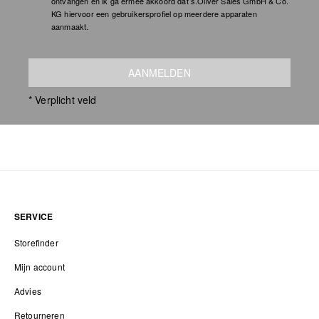
ontvangen en ik ga ermee akkoord dat s.Oliver Sales GmbH & Co.
KG hiervoor een gebruikersprofiel op meerdere apparaten
aanmaakt.
AANMELDEN
* Verplicht veld
SERVICE
Storefinder
Mijn account
Advies
Retourneren