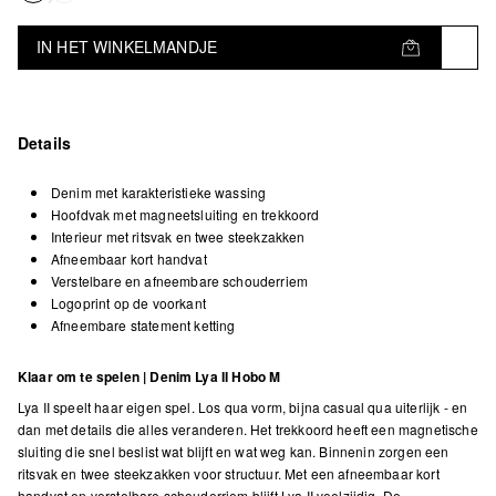
IN HET WINKELMANDJE
Details
Denim met karakteristieke wassing
Hoofdvak met magneetsluiting en trekkoord
Interieur met ritsvak en twee steekzakken
Afneembaar kort handvat
Verstelbare en afneembare schouderriem
Logoprint op de voorkant
Afneembare statement ketting
Klaar om te spelen | Denim Lya II Hobo M
Lya II speelt haar eigen spel. Los qua vorm, bijna casual qua uiterlijk - en
dan met details die alles veranderen. Het trekkoord heeft een magnetische
sluiting die snel beslist wat blijft en wat weg kan. Binnenin zorgen een
ritsvak en twee steekzakken voor structuur. Met een afneembaar kort
handvat en verstelbare schouderriem blijft Lya II veelzijdig. De