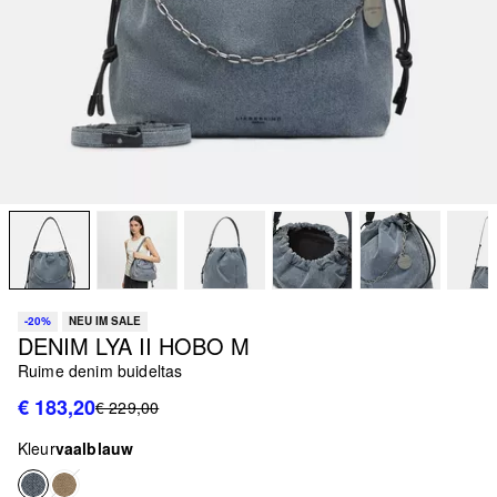
-20%
NEU IM SALE
DENIM LYA II HOBO M
Ruime denim buideltas
€ 183,20
€ 229,00
Kleur
vaalblauw