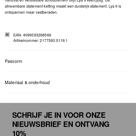
afneembare statement ketting maakt een duidelijk statement. Lya II is
ontspannen maar vastberaden.
EAN: 4099593268566
Artikelnummer: 2177593.5119.1
Pasvorm
Measurements:
H x B x D (cm): 35 x 28 x 16
Materiaal & onderhoud
SCHRIJF JE IN VOOR ONZE
NIEUWSBRIEF EN ONTVANG
Niet bleken met chloor
10%