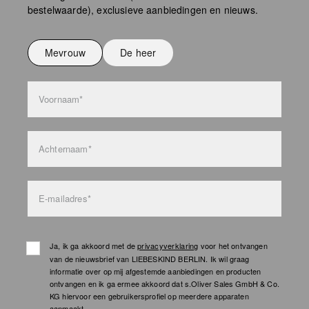
bestelwaarde), exclusieve aanbiedingen en nieuws.
Niet strijken
Niet wassen
Mevrouw
De heer
bag care
Voornaam*
Achternaam*
E-mailadres*
Ja, ik ga akkoord met de
privacyverklaring
voor het ontvangen
van de nieuwsbrief van LIEBESKIND BERLIN. Ik wil graag
informatie over op mij afgestemde aanbiedingen en producten
ontvangen en ik ga ermee akkoord dat s.Oliver Sales GmbH & Co.
KG hiervoor een gebruikersprofiel op meerdere apparaten
aanmaakt.