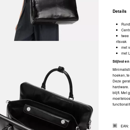
Details
Rund
Centr
twee 
ritsvak
met v
met 
Stijlvol e
Minimalist
hoeken, te
Deze geraf
hardware. 
blijft. Met
moeiteloos
functionalit
EAN: