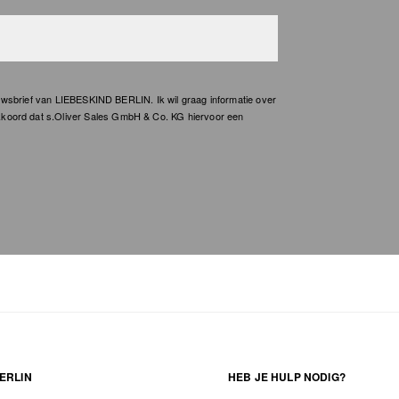
wsbrief van LIEBESKIND BERLIN. Ik wil graag informatie over
kkoord dat s.Oliver Sales GmbH & Co. KG hiervoor een
ERLIN
HEB JE HULP NODIG?