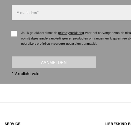
E-mailadres*
Ja, ik ga akkoord met de
privacyverklaring
voor het ontvangen van de nieu
op mij afgestemde aanbiedingen en producten ontvangen en ik ga ermee a
gebruikersprofiel op meerdere apparaten aanmaakt.
AANMELDEN
* Verplicht veld
SERVICE
LIEBESKIND B