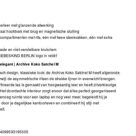
erleer met glanzende afwerking
aal hoofdvak met brug en magnetische sluiting
compartimenten met rits, één met twee steekvakken, één met extra
aste en niet-verstelbare kruisriem
LIEBESKIND BERLIN logo in reliëf
n elegant | Archive Koko Satchel M
isch design, klassieke look: de Archive Koko Satchel M heeft afgeronde
rwijl de asymmetrische ritsen de strakke lijnen in evenwicht brengen.
fineerde tas is gemaakt van hoogwaardig leer en heeft zilverkleurige
Het doordachte interieur zorgt ervoor dat alles perfect georganiseerd
 genoeg ruimte voor een laptop en nog veel meer, begeleidt hij je
 door je dagelijkse kantoorleven en combineert hij stijl met
eit.
 4099593195305