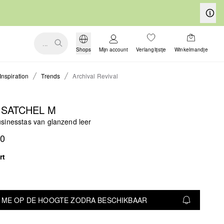
...
Shops
Mijn account
Verlanglijstje
Winkelmandje
Inspiration
Trends
Archival Revival
 SATCHEL M
sinesstas van glanzend leer
00
rt
 ME OP DE HOOGTE ZODRA BESCHIKBAAR