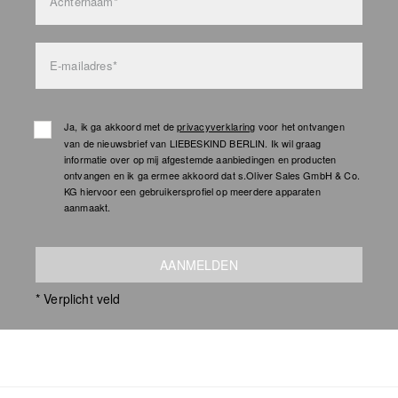
Achternaam*
E-mailadres*
Ja, ik ga akkoord met de
privacyverklaring
voor het ontvangen
van de nieuwsbrief van LIEBESKIND BERLIN. Ik wil graag
informatie over op mij afgestemde aanbiedingen en producten
ontvangen en ik ga ermee akkoord dat s.Oliver Sales GmbH & Co.
KG hiervoor een gebruikersprofiel op meerdere apparaten
aanmaakt.
AANMELDEN
* Verplicht veld