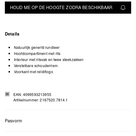
HOUD ME OP DE HOOGTE ZODRA BESCHIKBAAR
Details
Natuurlijk generfd rundleer
Hoofdcompartiment met rits
Interieur met ritsvak en twee steekzakken
Verstelbare schouderriem
Voorkant met reliëflogo
EAN: 4099593213955
Artikelnummer: 2167520.7814.1
Pasvorm
Measurements:
H x B x T (cm): 36 x 40 x 9