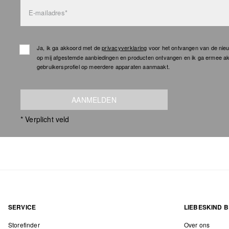
E-mailadres*
Ja, ik ga akkoord met de
privacyverklaring
voor het ontvangen van de nieu
op mij afgestemde aanbiedingen en producten ontvangen en ik ga ermee a
gebruikersprofiel op meerdere apparaten aanmaakt.
AANMELDEN
* Verplicht veld
SERVICE
LIEBESKIND B
Storefinder
Over ons