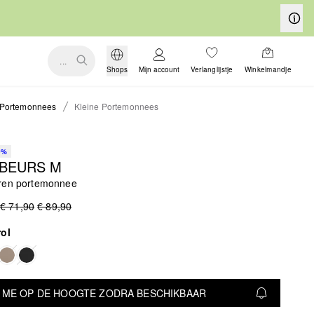
...
Shops
Mijn account
Verlanglijstje
Winkelmandje
Portemonnees
Kleine Portemonnees
0%
 BEURS M
ren portemonnee
€ 71,90
€ 89,90
rol
 ME OP DE HOOGTE ZODRA BESCHIKBAAR