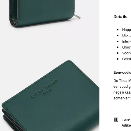
Details
Napp
Uitkl
Inter
Groot
Voork
Geïn
Eenvoudig
De Thea M
eenvoudige
negen kaar
achterkant
EAN:
Artik