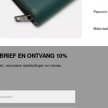
Pasvorm
Measurem
Materiaa
SBRIEF EN ONTVANG 10%
e), exclusieve aanbiedingen en nieuws.
Niet 
Niet 
Geen 
Niet s
Niet 
ternaam*