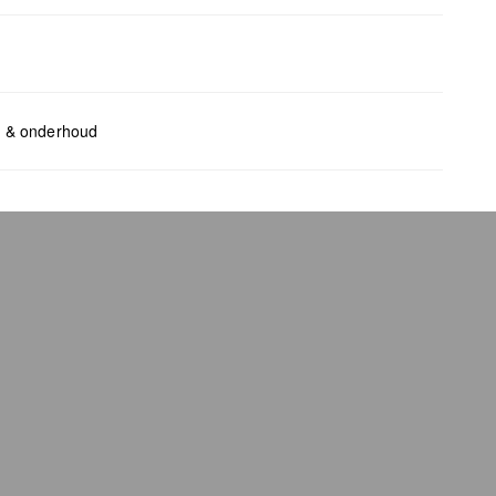
ents:
H x B x D (cm): 8,5 x 11 x 2
l & onderhoud
bleken met chloor
geschikt voor de droger
chemische reiniging mogelijk
trijken
wassen
bag care