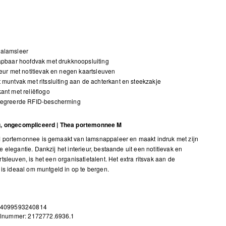
alamsleer
apbaar hoofdvak met drukknoopsluiting
ieur met notitievak en negen kaartsleuven
 muntvak met ritssluiting aan de achterkant en steekzakje
ant met reliëflogo
tegreerde RFID-bescherming
, ongecompliceerd | Thea portemonnee M
 portemonnee is gemaakt van lamsnappaleer en maakt indruk met zijn
 elegantie. Dankzij het interieur, bestaande uit een notitievak en
tsleuven, is het een organisatietalent. Het extra ritsvak aan de
 is ideaal om muntgeld in op te bergen.
 4099593240814
elnummer: 2172772.6936.1