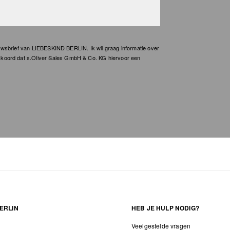
wsbrief van LIEBESKIND BERLIN. Ik wil graag informatie over
kkoord dat s.Oliver Sales GmbH & Co. KG hiervoor een
ERLIN
HEB JE HULP NODIG?
Veelgestelde vragen