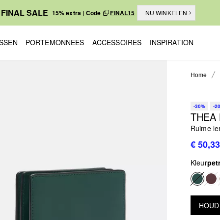
FINAL SALE
15% extra | Code
FINAL15
NU WINKELEN
SSEN
PORTEMONNEES
ACCESSOIRES
INSPIRATION
Home
-30%
-2
THEA
Ruime le
€ 50,33
Kleur
pet
HOUD