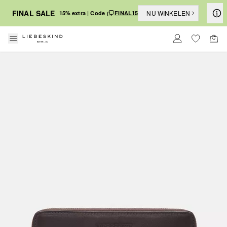
FINAL SALE
NU WINKELEN
15% extra | Code
FINAL15