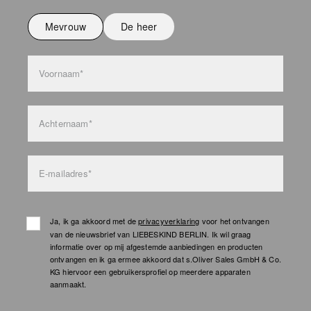
Niet wassen
Mevrouw
De heer
bag care
Voornaam*
Achternaam*
E-mailadres*
Ja, ik ga akkoord met de
privacyverklaring
voor het ontvangen
van de nieuwsbrief van LIEBESKIND BERLIN. Ik wil graag
informatie over op mij afgestemde aanbiedingen en producten
ontvangen en ik ga ermee akkoord dat s.Oliver Sales GmbH & Co.
KG hiervoor een gebruikersprofiel op meerdere apparaten
aanmaakt.