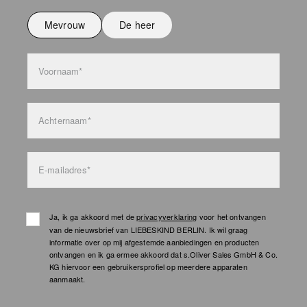
Niet wassen
Mevrouw
De heer
bag care
Voornaam*
Achternaam*
E-mailadres*
Ja, ik ga akkoord met de
privacyverklaring
voor het ontvangen
van de nieuwsbrief van LIEBESKIND BERLIN. Ik wil graag
informatie over op mij afgestemde aanbiedingen en producten
ontvangen en ik ga ermee akkoord dat s.Oliver Sales GmbH & Co.
KG hiervoor een gebruikersprofiel op meerdere apparaten
aanmaakt.