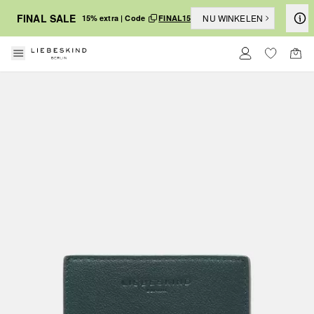
FINAL SALE
NU WINKELEN
15% extra | Code
FINAL15