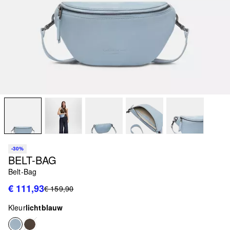
-30%
BELT-BAG
Belt-Bag
€ 111,93
€ 159,90
Kleur
lichtblauw