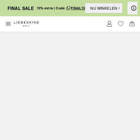
FINAL SALE
NU WINKELEN
15% extra | Code
FINAL15