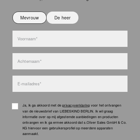
Niet strijken
Niet wassen
Mevrouw
De heer
bag care
Voornaam*
Achternaam*
E-mailadres*
Ja, ik ga akkoord met de
privacyverklaring
voor het ontvangen
van de nieuwsbrief van LIEBESKIND BERLIN. Ik wil graag
informatie over op mij afgestemde aanbiedingen en producten
ontvangen en ik ga ermee akkoord dat s.Oliver Sales GmbH & Co.
KG hiervoor een gebruikersprofiel op meerdere apparaten
aanmaakt.