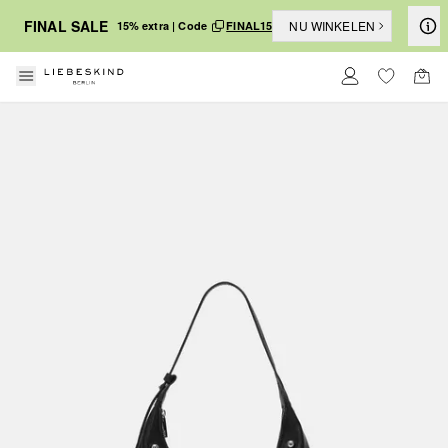
FINAL SALE
NU WINKELEN
15% extra | Code
FINAL15