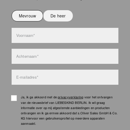
Niet strijken
Niet wassen
Mevrouw
De heer
bag care
Voornaam*
Achternaam*
E-mailadres*
Ja, ik ga akkoord met de
privacyverklaring
voor het ontvangen
van de nieuwsbrief van LIEBESKIND BERLIN. Ik wil graag
informatie over op mij afgestemde aanbiedingen en producten
ontvangen en ik ga ermee akkoord dat s.Oliver Sales GmbH & Co.
KG hiervoor een gebruikersprofiel op meerdere apparaten
aanmaakt.