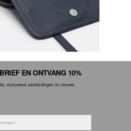
SBRIEF EN ONTVANG 10%
e), exclusieve aanbiedingen en nieuws.
ternaam*