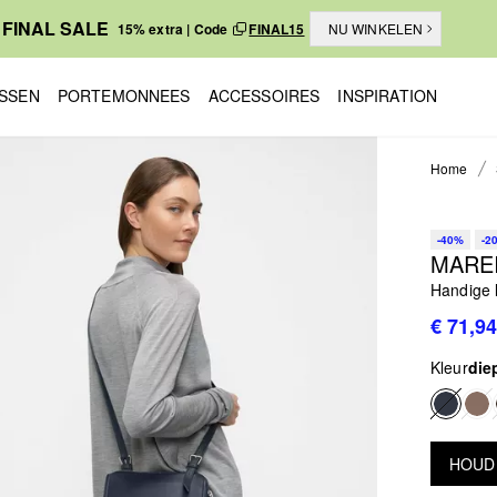
FINAL SALE
15% extra | Code
FINAL15
NU WINKELEN
SSEN
PORTEMONNEES
ACCESSOIRES
INSPIRATION
Home
-40%
-2
MARE
Handige 
€ 71,94
Kleur
die
HOUD