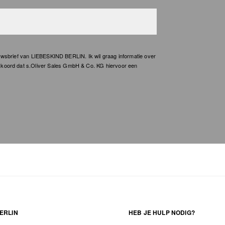
wsbrief van LIEBESKIND BERLIN. Ik wil graag informatie over
kkoord dat s.Oliver Sales GmbH & Co. KG hiervoor een
ERLIN
HEB JE HULP NODIG?