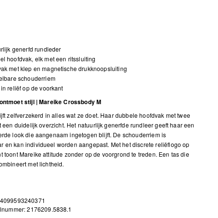
rlijk generfd rundleder
l hoofdvak, elk met een ritssluiting
ak met klep en magnetische drukknoopsluiting
elbare schouderriem
in reliëf op de voorkant
ontmoet stijl | Mareike Crossbody M
ijft zelfverzekerd in alles wat ze doet. Haar dubbele hoofdvak met twee
t een duidelijk overzicht. Het natuurlijk generfde rundleer geeft haar een
erde look die aangenaam ingetogen blijft. De schouderriem is
 en kan individueel worden aangepast. Met het discrete reliëflogo op
t toont Mareike attitude zonder op de voorgrond te treden. Een tas die
combineert met lichtheid.
 4099593240371
elnummer: 2176209.5838.1