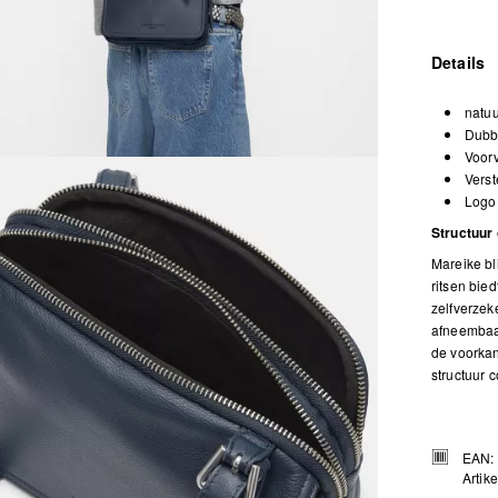
Details
natuu
Dubbe
Voorv
Verst
Logo 
Structuur 
Mareike bl
ritsen bied
zelfverzek
afneembaar
de voorkan
structuur 
EAN:
Artik