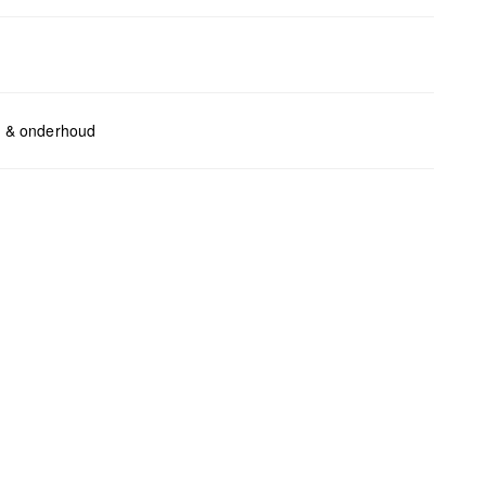
ents:
H x B x T (cm): 15 x 23 x 6
l & onderhoud
bleken met chloor
geschikt voor de droger
chemische reiniging mogelijk
trijken
wassen
bag care