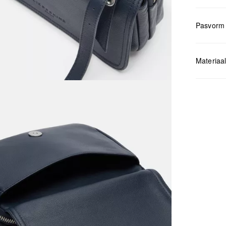
Pasvorm
Measurem
Materiaa
Niet 
Niet 
Geen 
Niet s
Niet 