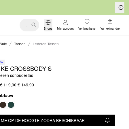
...
Shops
Mijn account
Verlanglijstje
Winkelmandje
Sale
Tassen
Lederen Tassen
0%
IKE CROSSBODY S
leren schoudertas
€ 119,90
€ 149,90
pblauw
 ME OP DE HOOGTE ZODRA BESCHIKBAAR