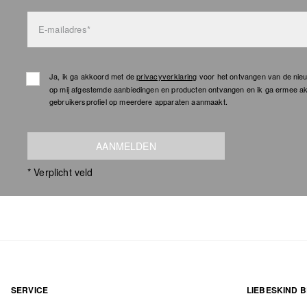
E-mailadres*
Ja, ik ga akkoord met de
privacyverklaring
voor het ontvangen van de nieu
op mij afgestemde aanbiedingen en producten ontvangen en ik ga ermee a
gebruikersprofiel op meerdere apparaten aanmaakt.
AANMELDEN
* Verplicht veld
SERVICE
LIEBESKIND B