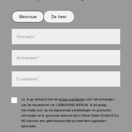
Niet strijken
Niet wassen
Mevrouw
De heer
bag care
Voornaam*
Achternaam*
E-mailadres*
Ja, ik ga akkoord met de
privacyverklaring
voor het ontvangen
van de nieuwsbrief van LIEBESKIND BERLIN. Ik wil graag
informatie over op mij afgestemde aanbiedingen en producten
ontvangen en ik ga ermee akkoord dat s.Oliver Sales GmbH & Co.
KG hiervoor een gebruikersprofiel op meerdere apparaten
aanmaakt.