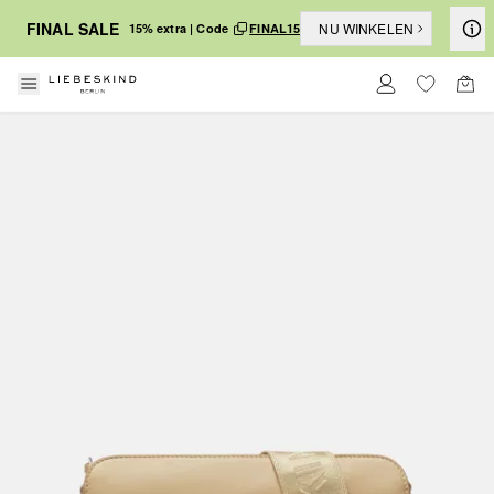
FINAL SALE
NU WINKELEN
15% extra | Code
FINAL15