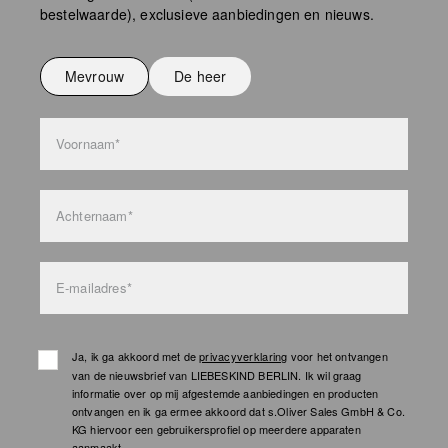
bestelwaarde), exclusieve aanbiedingen en nieuws.
Niet strijken
Niet wassen
Mevrouw
De heer
bag care
Voornaam*
Achternaam*
E-mailadres*
Ja, ik ga akkoord met de
privacyverklaring
voor het ontvangen
van de nieuwsbrief van LIEBESKIND BERLIN. Ik wil graag
informatie over op mij afgestemde aanbiedingen en producten
ontvangen en ik ga ermee akkoord dat s.Oliver Sales GmbH & Co.
KG hiervoor een gebruikersprofiel op meerdere apparaten
aanmaakt.