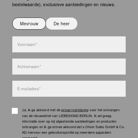
bestelwaarde), exclusieve aanbiedingen en nieuws.
Niet strijken
Niet wassen
Mevrouw
De heer
bag care
Voornaam*
Achternaam*
E-mailadres*
Ja, ik ga akkoord met de
privacyverklaring
voor het ontvangen
van de nieuwsbrief van LIEBESKIND BERLIN. Ik wil graag
informatie over op mij afgestemde aanbiedingen en producten
ontvangen en ik ga ermee akkoord dat s.Oliver Sales GmbH & Co.
KG hiervoor een gebruikersprofiel op meerdere apparaten
aanmaakt.